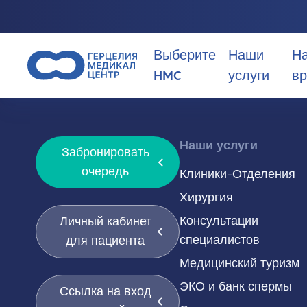
Выберите
Наши
Н
HMC
услуги
вр
Почему стоит выбрать HMC?
Наши услуги
Забронировать
О нас
очередь
Клиники-Отделения
Хирургия
Консультации
Личный кабинет
специалистов
для пациента
Медицинский туризм
ЭКО и банк спермы
Ссылка на вход