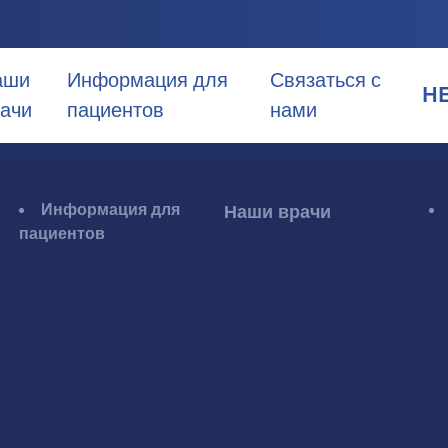
аши
Информация для
Связаться с
H
ачи
пациентов
нами
HE
EN
Информация для
Наши врачи
пациентов
AR