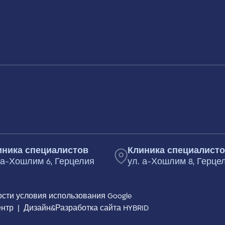
иника специалистов
Клиника специалист
 а-Хошлим 6, Герцелия
ул. а-Хошлим 8, Герце
ости
условия использования
Google
ентр
|
Дизайн&Разработка сайта HYBRID