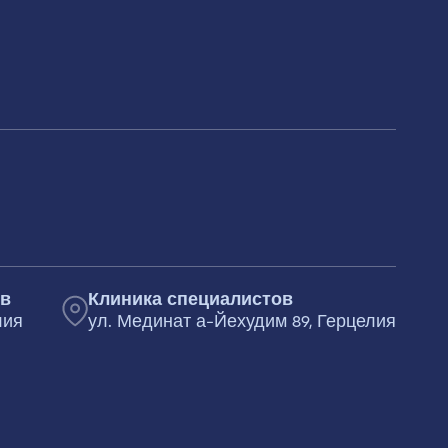
ов
Клиника специалистов
лия
ул. Мединат а-Йехудим 89, Герцелия