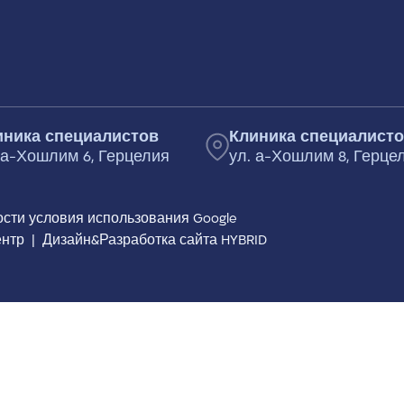
иника специалистов
Клиника специалист
 а-Хошлим 6, Герцелия
ул. а-Хошлим 8, Герце
ости
условия использования
Google
ентр
|
Дизайн&Разработка сайта HYBRID