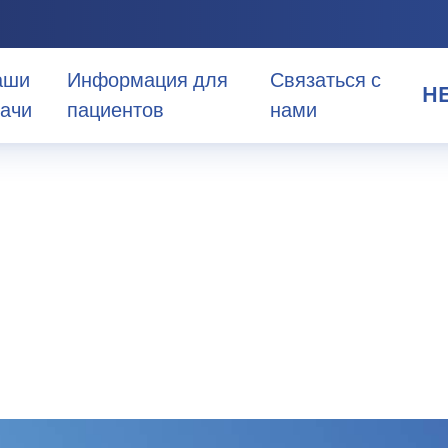
аши
Информация для
Связаться с
H
ачи
пациентов
нами
HE
EN
я
AR