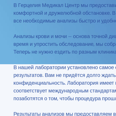
В Герцелия Медикал Центр мы предостав
комфортной и дружелюбной обстановке. В
все необходимые анализы быстро и удобн
Анализы крови и мочи — основа точной ди
время и упростить обследование, мы собр
Теперь не нужно ездить по разным клиника
В нашей лаборатории установлено самое с
результатов. Вам не придётся долго ждат
конфиденциальность. Лаборатория имеет
соответствует международным стандартам
позаботятся о том, чтобы процедура про
Результаты анализов мы предоставляем в 