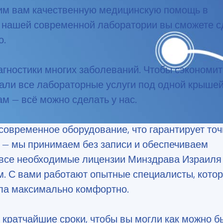
им вам качественную медицинскую помощь в
 нашей современной лаборатории вы сможете с
о.
агностики многих заболеваний. Чтобы сэкономи
али все лабораторные услуги под одной крышей
м — всё можно сделать у нас.
овременное оборудование, что гарантирует точ
ь — мы принимаем без записи и обеспечиваем
 все необходимые лицензии Минздрава Израиля
. С вами работают опытные специалисты, кото
шла максимально комфортно.
кратчайшие сроки, чтобы вы могли как можно б