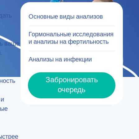
дать
Основные виды анализов
Гормональные исследования
и анализы на фертильность
ть ваше
.
Анализы на инфекции
Забронировать
ность
очередь
 и
рые
ыстрее