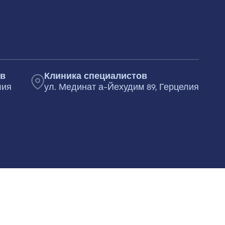
ов
Клиника специалистов
лия
ул. Мединат а-Йехудим 89, Герцелия