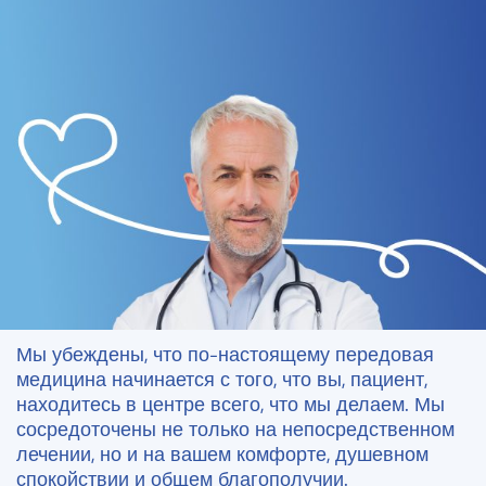
Герцелия Медикал Центр —
преданность вашему здоровью
Герцелия Медикал Центр был основан почти 40
лет назад с ясной миссией: предоставлять
высококачественную частную медицинскую
помощь как жителям Израиля, так и пациентам
из-за границы на самом высоком уровне,
стремясь улучшить здоровье и качество жизни
каждого пациента.
Мы убеждены, что по-настоящему передовая
медицина начинается с того, что вы, пациент,
находитесь в центре всего, что мы делаем. Мы
сосредоточены не только на непосредственном
лечении, но и на вашем комфорте, душевном
спокойствии и общем благополучии.