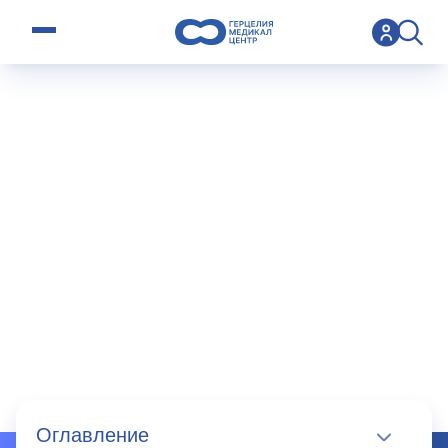
open menu
>
Specialty
>
ЭКО в Израиле
ЭКО в
Израиле
Оглавление