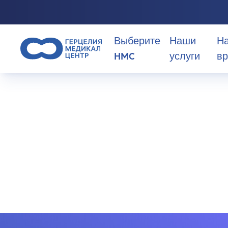
Выберите
Наши
Н
HMC
услуги
вр
>
Specialty
>
Микрохирургия головного мозга
Почему стоит выбрать HMC?
Микрохирург
О нас
головного мо