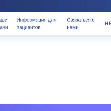
аши
Информация для
Связаться с
H
ачи
пациентов
нами
HE
EN
ия
AR
зга