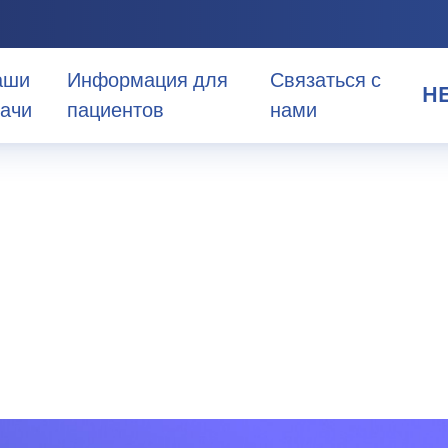
аши
Информация для
Связаться с
H
ачи
пациентов
нами
HE
EN
ь и
AR