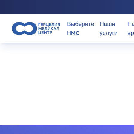
Выберите
Наши
Н
HMC
услуги
вр
>
Specialty
>
Беременность и акушерство
Почему стоит выбрать HMC?
Беременност
О нас
акушерство