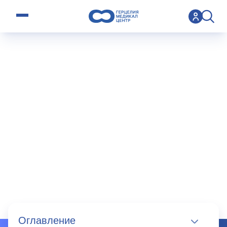
open menu
>
Practice
>
Гинекология в Израиле
Гинекология
в Израиле
Оглавление