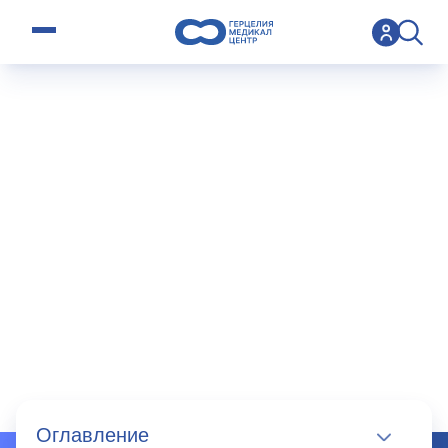
open menu
>
Operation
>
Уретероскопия
Уретероскопи
я
Оглавление