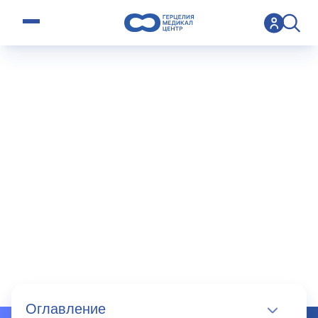
open menu
>
Operation
>
Рентгенография
Рентгенограф
ия
Оглавление