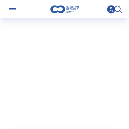
open menu
>
Operation
>
Подтяжка лица в Израиле
Подтяжка
лица в
Израиле