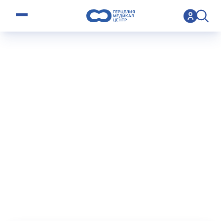
open menu
>
Operation
>
Лечение разрыва мениска
Лечение
разрыва
мениска