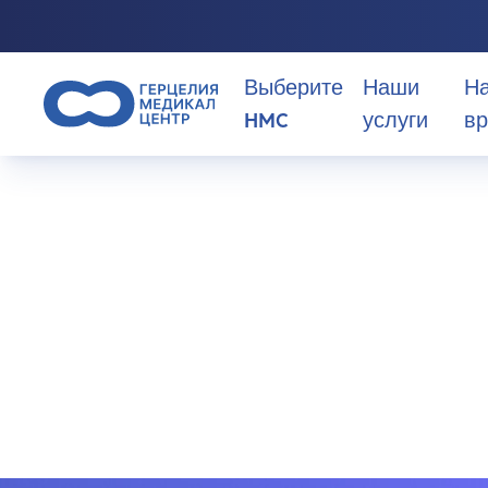
Выберите
Наши
Н
HMC
услуги
вр
>
Operation
>
Лечение карциноида в Израиле
Почему стоит выбрать HMC?
Лечение
О нас
карциноида 
Израиле