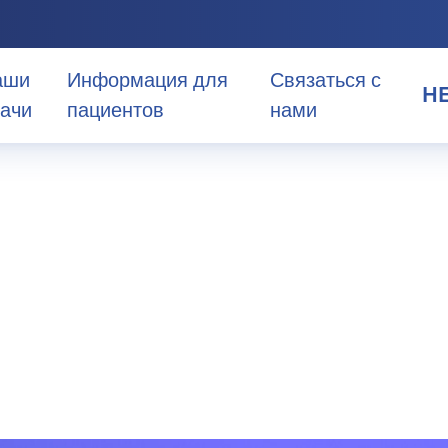
аши
Информация для
Связаться с
H
ачи
пациентов
нами
HE
EN
AR
в