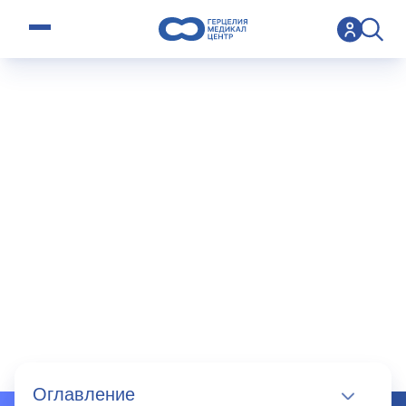
open menu
>
Operation
>
Диафрагмальная грыжа
Диафрагмаль
ная грыжа
Оглавление