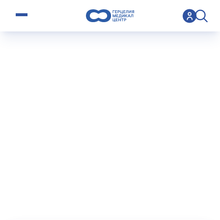
open menu
>
Operation
>
Восстановление плечевого сплетения
Восстановлен
ие плечевого
сплетения