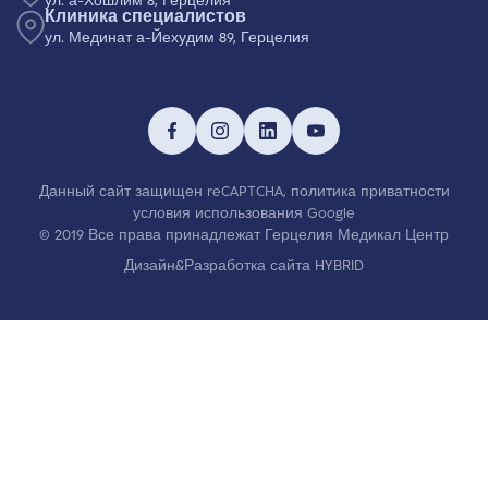
ул. а-Хошлим 8, Герцелия
Клиника специалистов
ул. Мединат а-Йехудим 89, Герцелия
Данный сайт защищен reCAPTCHA,
политика приватности
условия использования
Google
© 2019 Все права принадлежат Герцелия Медикал Центр
Дизайн&Разработка сайта HYBRID