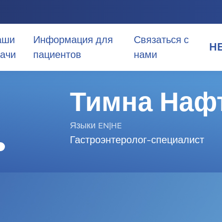
аши
Информация для
Связаться с
H
ачи
пациентов
нами
HE
Тимна Наф
EN
Языки EN|HE
AR
Гастроэнтеролог-специалист