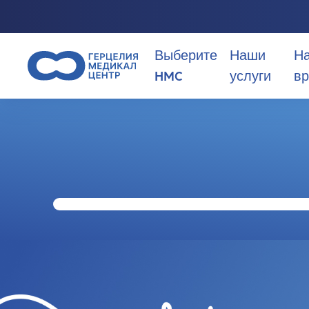
Выберите
Наши
Н
HMC
услуги
вр
Почему стоит выбрать HMC?
О нас