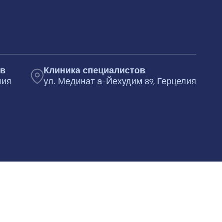
ов
Клиника специалистов
лия
ул. Мединат а-Йехудим 89, Герцелия