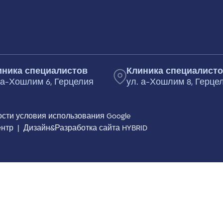
иника специалистов
Клиника специалист
 а-Хошлим 6, Герцелия
ул. а-Хошлим 8, Герце
ости
условия использования
Google
ентр
|
Дизайн&Разработка сайта HYBRID