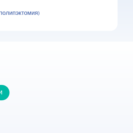
полипэктомия)
и