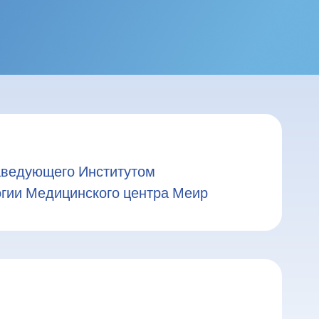
и
аведующего Институтом
огии Медицинского центра Меир