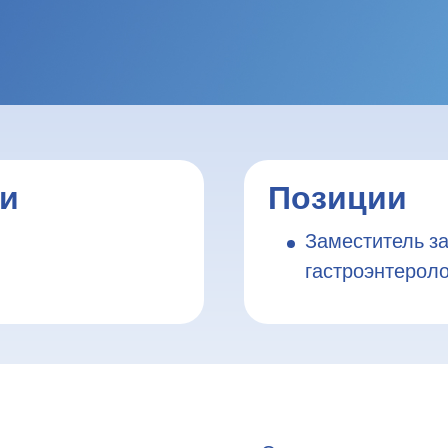
Забронировать очередь к Тимна Нафтал
ии
Позиции
Заместитель з
гастроэнтерол