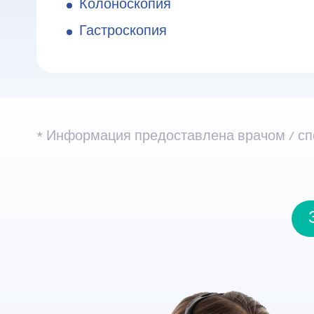
Колоноскопия
Гастроскопия
* Информация предоставлена ​​врачом / с