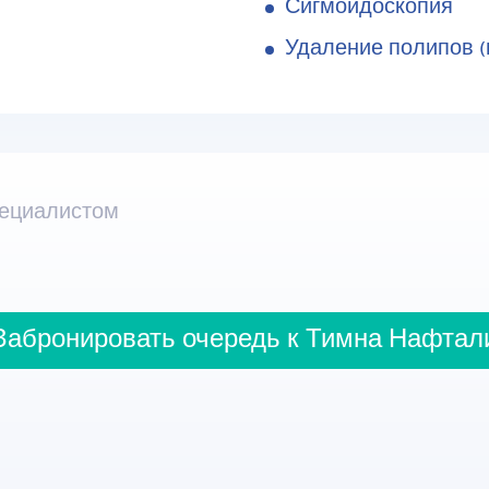
Сигмоидоскопия
Удаление полипов (
пециалистом
Забронировать очередь к Тимна Нафтал