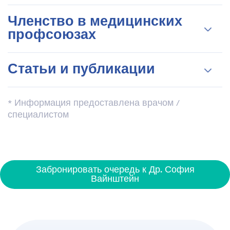
Повышала квалификацию в области
Членство в медицинских
проблем менопаузы гинекологии в Нью
профсоюзах
Йорке
Член ассоциации гинекологов
Статьи и публикации
подросткового возраста
Израильское общество акушерства и
Отзывы пациентов
гинекологии
* Информация предоставлена ​​врачом /
специалистом
Забронировать очередь к Др. София
Вайнштейн