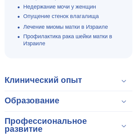
Недержание мочи у женщин
Опущение стенок влагалища
Лечение миомы матки в Израиле
Профилактика рака шейки матки в
Израиле
Клинический опыт
Детская, подростковая гинекология;
Образование
менопауза
Специализация в Тель Авивском
Профессиональное
университете по акушерству,
развитие
гинекологии и бесплодию