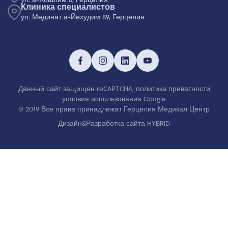
ул. а-Хошлим 8, Герцелия
Клиника специалистов
ул. Мединат а-Йехудим 89, Герцелия
Данный сайт защищен reCAPTCHA,
политика приватности
условия использования
Google
© 2019 Все права принадлежат Герцелия Медикал Центр
Дизайн&Разработка сайта HYBRID