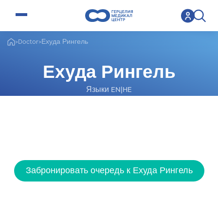
open menu
>
Doctor
>
Ехуда Рингель
Ехуда Рингель
Языки EN|HE
Гастроэнтеролог-специалист
Забронировать очередь к Ехуда Рингель