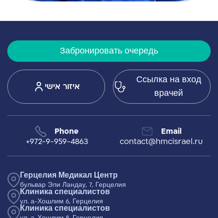
Забронировать очередь
Ссылка на вход
איזור אישי
врачей
Phone
Email
+972-9-959-4863
contact@hmcisrael.ru
Герцелия Медикал Центр
бульвар Эли Ландау, 7, Герцелия
Клиника специалистов
ул. а-Хошлим 6, Герцелия
Клиника специалистов