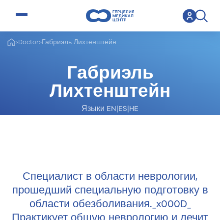
open menu
>
Doctor
>
Габриэль Лихтенштейн
Габриэль
Лихтенштейн
Языки EN|ES|HE
Специалист по обезболиванию
Специалист в области неврологии,
прошедший специальную подготовку в
области обезболивания._x000D_
Практикует общую неврологию и лечит