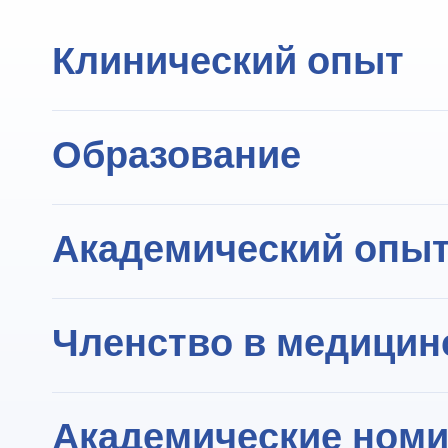
Клинический опыт
Заведующий отделением акушер
Образование
Врач–консультант Медикал Цен
Выпускник медицинского факуль
Академический опы
Специализация по гинекологии 
Стипендия по гинекологии и он
Профессор и клинический сотру
Членство в медицин
Израильская ассоциация акушер
Академические ном