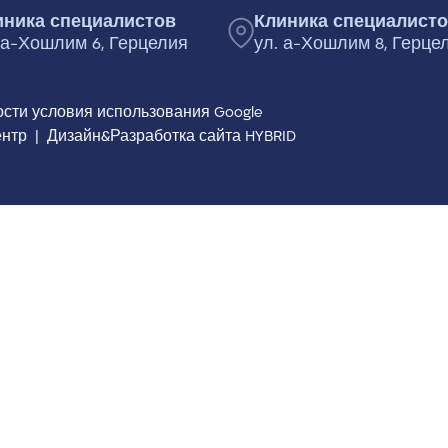
иника специалистов
Клиника специалист
 а-Хошлим 6, Герцелия
ул. а-Хошлим 8, Герце
ости
условия использования
Google
ентр
|
Дизайн&Разработка сайта HYBRID