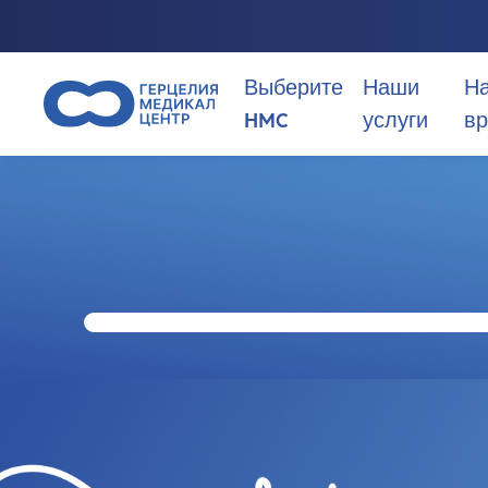
Выберите
Наши
Н
HMC
услуги
вр
Почему стоит выбрать HMC?
О нас