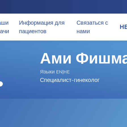
аши
Информация для
Связаться с
H
ачи
пациентов
нами
HE
Ами Фишм
EN
Языки EN|HE
AR
Специалист-гинеколог