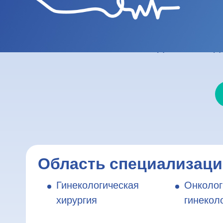
Эксперт в области гинек
отделение женского здор
декана мед
Область специализац
Гинекологическая
Онколог
хирургия
гинекол