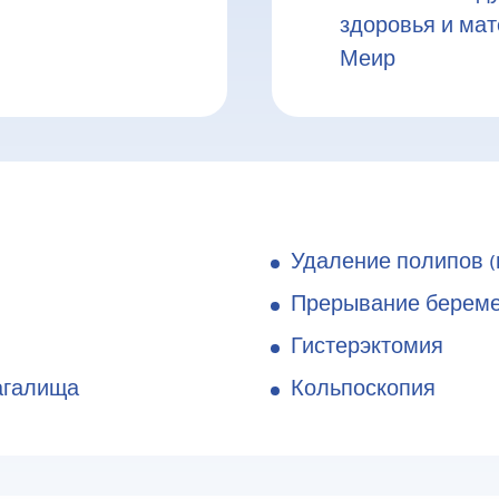
здоровья и ма
Меир
Удаление полипов (
Прерывание береме
Гистерэктомия
агалища
Кольпоскопия