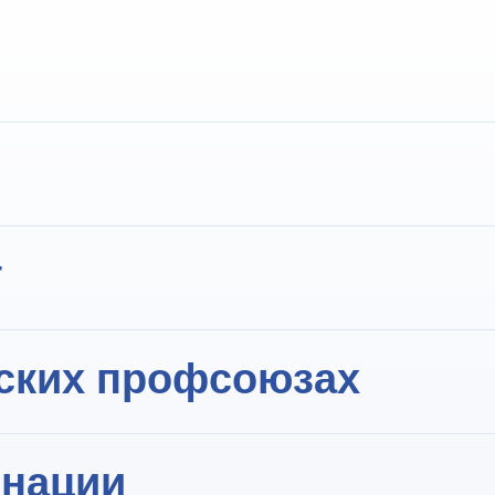
ства и гинекологии больницы Меир, Кфар-Саба
тр Герцелия
тета Тель-Авивского университета с отличием,
т
и акушерству - Медицинский центр Рамбам, Хай
кологии в Медицинском колледже Бейлор, Хьюсто
дник медицинского факультета Тель-Авивского 
ских профсоюзах
ов-гинекологов
инации