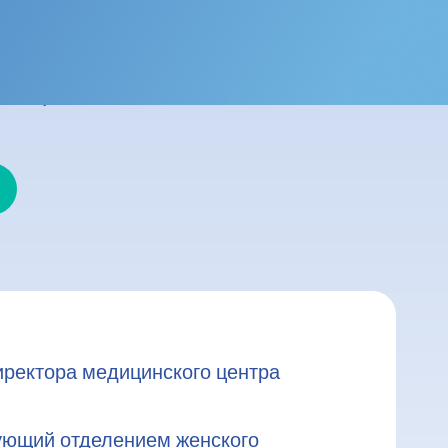
нкологии, он возглавляет
нтра "Меир"; заместитель
иверситета.
иректора медицинского центра
ющий отделением женского