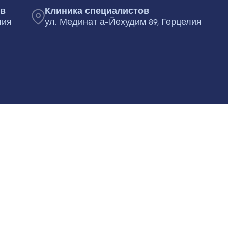
ов
Клиника специалистов
лия
ул. Мединат а-Йехудим 89, Герцелия