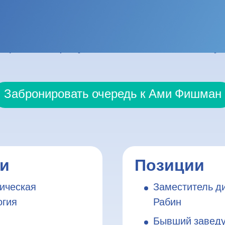
ологии, акушерства и гинекологической о
овья и родовспоможения медицинского це
ицинского факультета Тель-Авивского ун
Забронировать очередь к Ами Фишман
ии
Позиции
ическая
Заместитель д
огия
Рабин
Бывший заведу