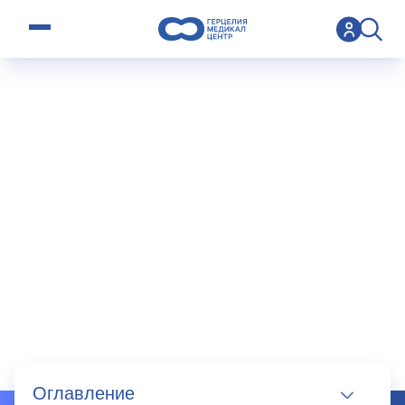
open menu
>
Specialty
>
Хирургия головы и шеи
Хирургия
головы и шеи
Оглавление